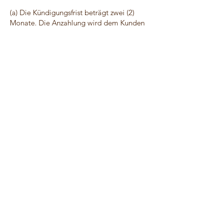
(a) Die Kündigungsfrist beträgt zwei (2)
Monate. Die Anzahlung wird dem Kunden
jedoch nicht zurück erstattet. Bei
Kündigungen, die später erfolgen, ist der
im Angebot aufgeführte Gesamtbetrag
fällig und wird dem Kunden in Rechnung
gestellt. Thamara Nenninger kann jedoch
jederzeit, ohne Angabe von Gründen, von
einem vereinbarten Vertrag zurücktreten.
Sollte dies innerhalb von zwei (2) Monaten
geschehen, wird Thamara Nenninger
bemüht sein, Kontaktdaten von weiteren
Stylisten an den Kunden zu übergeben.
Eine Garantie, dass diese Stylisten dem
Interessenten zusagen, kann jedoch nicht
gegeben werden.
07 Fahrtkosten