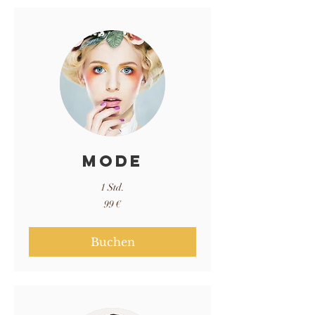
Mode
1 Std.
99
99 €
Euro
Buchen