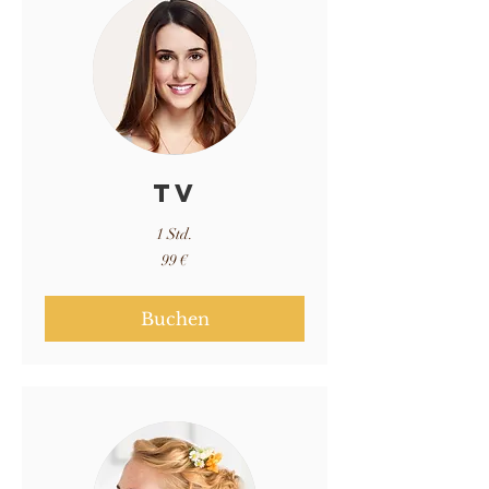
TV
1 Std.
99
99 €
Euro
Buchen